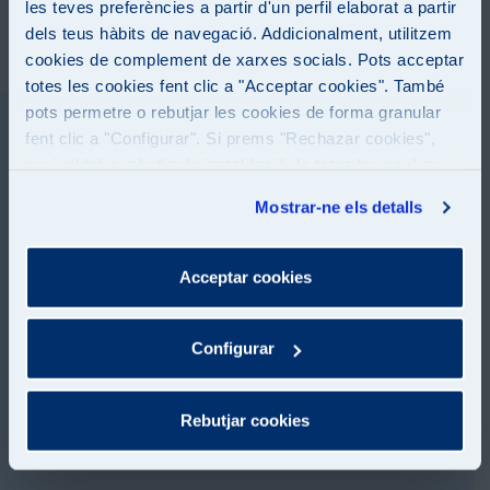
les teves preferències a partir d'un perfil elaborat a partir
dels teus hàbits de navegació. Addicionalment, utilitzem
cookies de complement de xarxes socials. Pots acceptar
totes les cookies fent clic a "Acceptar cookies". També
pots permetre o rebutjar les cookies de forma granular
Videogaleria
fent clic a "Configurar". Si prems "Rechazar cookies",
equivaldrà a rebutjar la instal·lació de totes les cookies
excepte les necessàries que són indispensables perquè
Mostrar-ne els detalls
el lloc web funcioni i que, per tant, no es poden
desactivar. Pots consultar més informació a la nostra
Per veure aquest vídeo, cal
Política de Cookies
Acceptar cookies
acceptar les cookies de màrqueting
.
Configurar
Rebutjar cookies