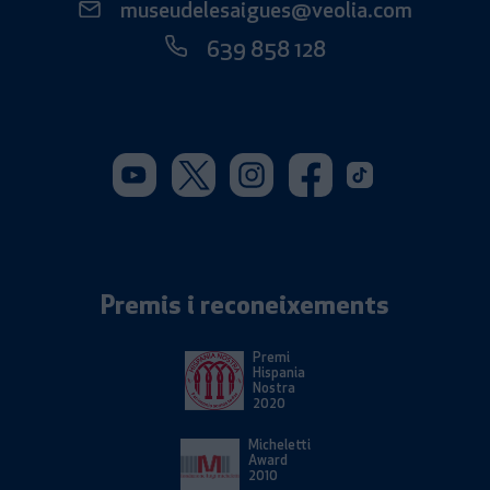
museudelesaigues@veolia.com
639 858 128
Youtube. S'obre en una nova 
Twitter. S'obre en una 
Instagram. S'obre 
Facebook. S'o
Tiktok. S'
Premis i reconeixements
Premi
Hispania
Nostra
2020
Micheletti
Award
2010