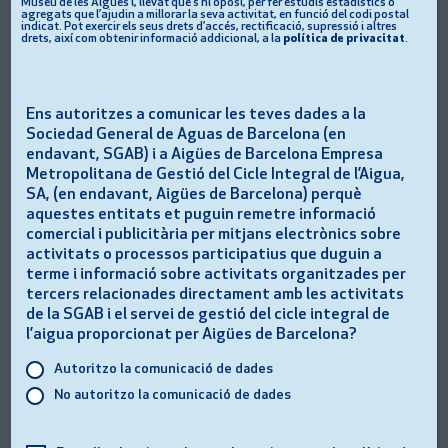
fauna amenaçada. Converteix el Museu en un refugi
Museu de les Aigües i, llevat que s’hi oposi, per fer estudis estadístics o
agregats que l’ajudin a millorar la seva activitat, en funció del codi postal
per a la biodiversitat!
indicat. Pot exercir els seus drets d’accés, rectificació, supressió i altres
drets, així com obtenir informació addicional, a la
política de privacitat
.
JUGA AQUÍ
Ens autoritzes a comunicar les teves dades a la
DESCARREGA LA GUÍA PEDAGÒGICA.
Sociedad General de Aguas de Barcelona (en
endavant, SGAB) i a Aigües de Barcelona Empresa
Metropolitana de Gestió del Cicle Integral de l’Aigua,
SA, (en endavant, Aigües de Barcelona) perquè
aquestes entitats et puguin remetre informació
REPTE 2: EL REPTE DE L’AIGUA SUBTERRÀNIA DEL
comercial i publicitària per mitjans electrònics sobre
MUSEU DE LES AIGÜES AMB MINECRAFT
activitats o processos participatius que duguin a
El Museu de les Aigües et proposa viure una aventura al
terme i informació sobre activitats organitzades per
món Minecraft. La major part de l’aigua dolça i líquida
tercers relacionades directament amb les activitats
del planeta no es troba als rius ni als llacs, sinò formant
de la SGAB i el servei de gestió del cicle integral de
part d’aqüífers com el del Llobregat! Com s’accedeix a
l’aigua proporcionat per Aigües de Barcelona?
aquesta aigua subterrània? Com es millora la seva
Autoritzo la comunicació de dades
qualitat? Com s’emmagatzema?
No autoritzo la comunicació de dades
DESCARREGA LA GUÍA PEDAGÒGICA.