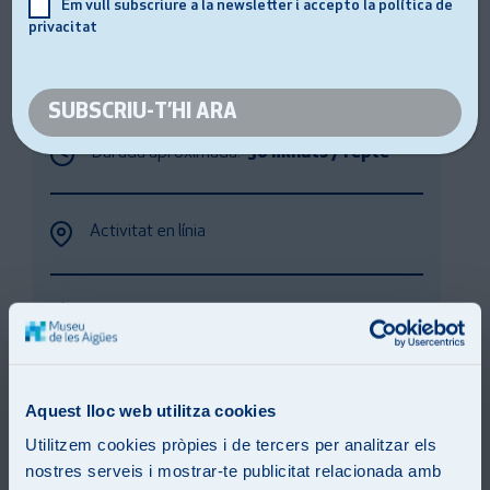
Em vull subscriure a la newsletter i accepto la política de
Demana l’accés al joc a
privacitat
serveiseducatius@aiguesdebarcelona.cat
Durada aproximada:
30 minuts / repte
Activitat en línia
Activitat gratuïta
Familiar / Escolar
Aquest lloc web utilitza cookies
Utilitzem cookies pròpies i de tercers per analitzar els
nostres serveis i mostrar-te publicitat relacionada amb