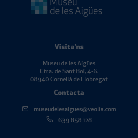
Visita'ns
Museu de les Aigües
Ctra. de Sant Boi, 4-6.
08940 Cornellà de Llobregat
Contacta
museudelesaigues@veolia.com
639 858 128