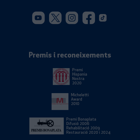
Youtube. S'obre en una nova 
Twitter. S'obre en una 
Instagram. S'obre 
Facebook. S'o
Tiktok. S'
Premis i reconeixements
Premi
Hispania
Nostra
2020
Micheletti
Award
2010
Premi Bonaplata
Difusió 2006
Rehabilitació 2009
Restauració 2020 i 2024