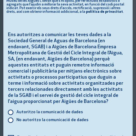
Museu de les Aigües i, llevat que s’hi oposi, per fer estudis estadístics o
agregats que l’ajudin a millorar la seva activitat, en funció del codi postal
indicat. Pot exercir els seus drets d’accés, rectificació, supressió i altres
drets, així com obtenir informació addicional, a la
política de privacitat
.
Ens autoritzes a comunicar les teves dades a la
Sociedad General de Aguas de Barcelona (en
endavant, SGAB) i a Aigües de Barcelona Empresa
Metropolitana de Gestió del Cicle Integral de l’Aigua,
SA, (en endavant, Aigües de Barcelona) perquè
aquestes entitats et puguin remetre informació
comercial i publicitària per mitjans electrònics sobre
activitats o processos participatius que duguin a
terme i informació sobre activitats organitzades per
tercers relacionades directament amb les activitats
Anterior imatge
de la SGAB i el servei de gestió del cicle integral de
Següent imatge
l’aigua proporcionat per Aigües de Barcelona?
Autoritzo la comunicació de dades
Un edifici que és patrimoni
No autoritzo la comunicació de dades
modernista