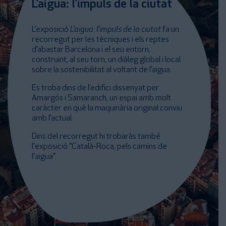
L’aigua: l’impuls de la ciutat
L’exposició
L’aigua: l’impuls de la ciutat
fa un
recorregut per les tècniques i els reptes
d’abastar Barcelona i el seu entorn,
construint, al seu torn, un diàleg global i local
sobre la sostenibilitat al voltant de l’aigua.
Es troba dins de l’edifici dissenyat per
Amargós i Samaranch, un espai amb molt
caràcter en què la maquinària original conviu
amb l’actual.
Dins del recorregut hi trobaràs també
l'exposició "Català-Roca, pels camins de
l'aigua".