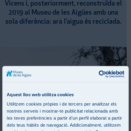
Vicens i, posteriorment, reconstruïda el
2019 al Museu de les Aigües amb una
sola diferència: ara l’aigua és reciclada.
Aquest lloc web utilitza cookies
Utilitzem cookies pròpies i de tercers per analitzar els
nostres serveis i mostrar-te publicitat relacionada amb
les teves preferències a partir d'un perfil elaborat a partir
dels teus hàbits de navegació. Addicionalment, utilitzem
Gaudí i l’aigua