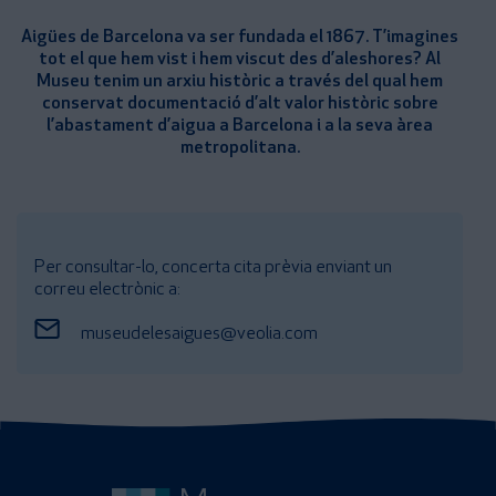
Aigües de Barcelona va ser fundada el 1867. T’imagines
tot el que hem vist i hem viscut des d’aleshores? Al
Museu tenim un arxiu històric a través del qual hem
conservat documentació d’alt valor històric sobre
l’abastament d’aigua a Barcelona i a la seva àrea
metropolitana.
Per consultar-lo, concerta cita prèvia enviant un
correu electrònic a:
museudelesaigues@veolia.com