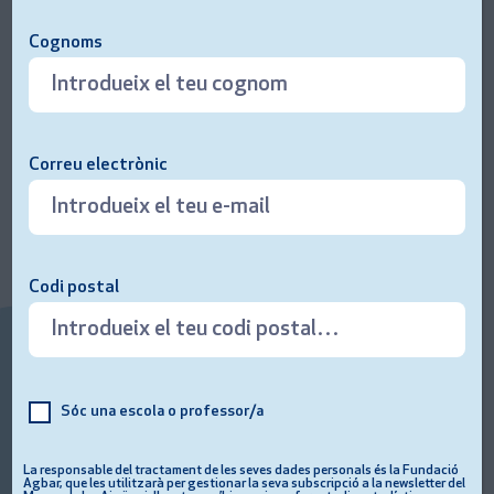
MUSEU
Cognoms
L’espai i l’exposició permanent
Al Museu de les Aigües, educació i
coneixement es barregen amb un
Correu electrònic
patrimoni històric únic i singular, amb
més de cent anys d’història, on el
modernisme juga un paper fonamental.
Codi postal
Sóc una escola o professor/a
La responsable del tractament de les seves dades personals és la Fundació
Agbar, que les utilitzarà per gestionar la seva subscripció a la newsletter del