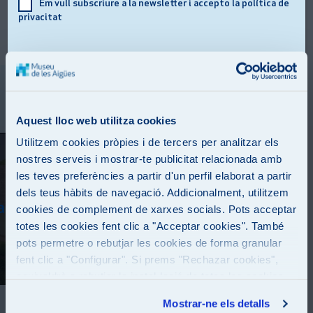
Em vull subscriure a la newsletter i accepto la política de
privacitat
Videogaleria
Aquest lloc web utilitza cookies
Utilitzem cookies pròpies i de tercers per analitzar els
nostres serveis i mostrar-te publicitat relacionada amb
les teves preferències a partir d'un perfil elaborat a partir
dels teus hàbits de navegació. Addicionalment, utilitzem
ar les cookies de màrqueting
Per veure aquest vídeo, cal
.
acceptar le
cookies de complement de xarxes socials. Pots acceptar
totes les cookies fent clic a "Acceptar cookies". També
pots permetre o rebutjar les cookies de forma granular
fent clic a "Configurar". Si prems "Rechazar cookies",
equivaldrà a rebutjar la instal·lació de totes les cookies
excepte les necessàries que són indispensables perquè
Mostrar-ne els detalls
el lloc web funcioni i que, per tant, no es poden