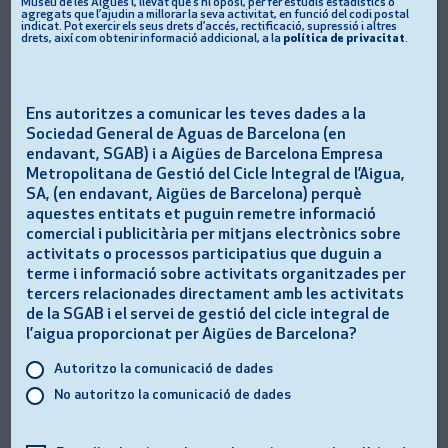
Museu de les Aigües i, llevat que s’hi oposi, per fer estudis estadístics o
agregats que l’ajudin a millorar la seva activitat, en funció del codi postal
indicat. Pot exercir els seus drets d’accés, rectificació, supressió i altres
drets, així com obtenir informació addicional, a la
Durada aproximada:
20 minuts
política de privacitat
.
Activitat en línia
Ens autoritzes a comunicar les teves dades a la
Sociedad General de Aguas de Barcelona (en
endavant, SGAB) i a Aigües de Barcelona Empresa
Metropolitana de Gestió del Cicle Integral de l’Aigua,
Activitat gratuïta
SA, (en endavant, Aigües de Barcelona) perquè
aquestes entitats et puguin remetre informació
comercial i publicitària per mitjans electrònics sobre
activitats o processos participatius que duguin a
Educació infantil (3-6 anys)
terme i informació sobre activitats organitzades per
tercers relacionades directament amb les activitats
de la SGAB i el servei de gestió del cicle integral de
l’aigua proporcionat per Aigües de Barcelona?
ACCEDEIX A L'ACTIVITAT
JOCS D’AIGUA. OBRE L'ENLLAÇ EN UNA PESTA
Autoritzo la comunicació de dades
No autoritzo la comunicació de dades