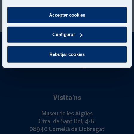
Anterior imagen
Següent imatge
desactivar. Pots consultar més informació a la nostra
Política de Cookies
Acceptar cookies
Configurar
Rebutjar cookies
Visita'ns
Museu de les Aigües
Ctra. de Sant Boi, 4-6.
08940 Cornellà de Llobregat