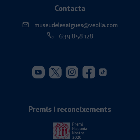
Contacta
museudelesaigues@veolia.com
639 858 128
Youtube. S'obre en una nova 
Twitter. S'obre en una 
Instagram. S'obre 
Facebook. S'o
Tiktok. S'
Premis i reconeixements
Premi
Hispania
Nostra
2020